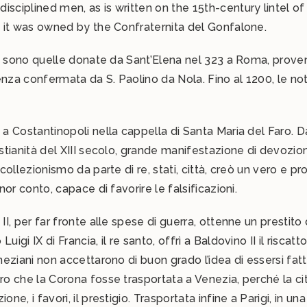
isciplined men, as is written on the 15th-century lintel o
How to reach us
at it was owned by the Confraternita del Gonfalone.
Comune di Montone
izia sono quelle donate da Sant’Elena nel 323 a Roma, pro
enza confermata da S. Paolino da Nola. Fino al 1200, le 
a a Costantinopoli nella cappella di Santa Maria del Faro.
stianità del XIII secolo, grande manifestazione di devozion
collezionismo da parte di re, stati, città, creò un vero e pr
nor conto, capace di favorire le falsificazioni.
II, per far fronte alle spese di guerra, ottenne un prestit
uigi IX di Francia, il re santo, offrì a Baldovino II il risc
neziani non accettarono di buon grado l’idea di essersi fat
ero che la Corona fosse trasportata a Venezia, perché la c
ne, i favori, il prestigio. Trasportata infine a Parigi, in u