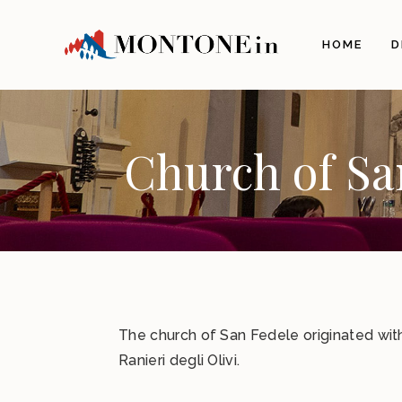
The 
HOME
D
Orig
Land
Arch
Illu
Church of Sa
The 
The 
Gas
Craf
Itine
Info
How 
The church of San Fedele originated wit
Ranieri degli Olivi.
Com