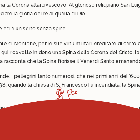
 la Corona all’arcivescovo. Al glorioso reliquiario San Luig
are la gloria del re al quella di Dio.
 ed è un serto senza spine.
onte di Montone, per le sue virtù militari, ereditate di cert
 qui ricevette in dono una Spina della Corona del Cristo, 
nda racconta che la Spina fiorisse il Venerdì Santo emanan
nde, i pellegrini tanto numerosi, che nei primi anni del ‘600
, quando la chiesa di S. Francesco fu incendiata, la Spina
l’Angelo e la penultima domenica di Agosto in un clima intri