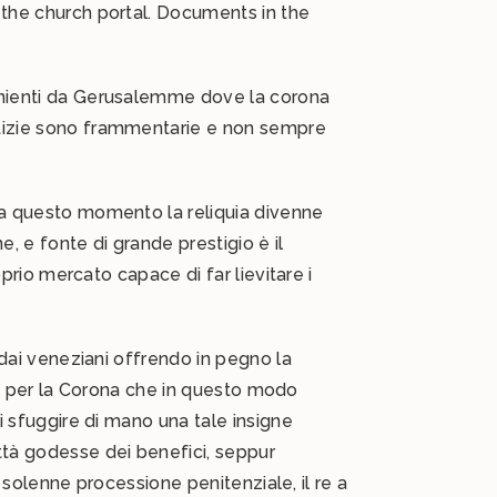
f the church portal. Documents in the
venienti da Gerusalemme dove la corona
notizie sono frammentarie e non sempre
 Da questo momento la reliquia divenne
e, e fonte di grande prestigio è il
oprio mercato capace di far lievitare i
o dai veneziani offrendo in pegno la
atto per la Corona che in questo modo
ti sfuggire di mano una tale insigne
ittà godesse dei benefici, seppur
na solenne processione penitenziale, il re a