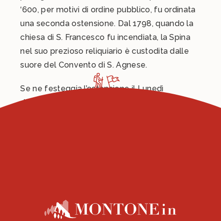
‘600, per motivi di ordine pubblico, fu ordinata
una seconda ostensione. Dal 1798, quando la
chiesa di S. Francesco fu incendiata, la Spina
nel suo prezioso reliquiario è custodita dalle
suore del Convento di S. Agnese.
Se ne festeggia l’ostensione il Lunedì
dell’Angelo e la penultima domenica di Agosto
in un clima intriso di religiosità popolare e
storia.