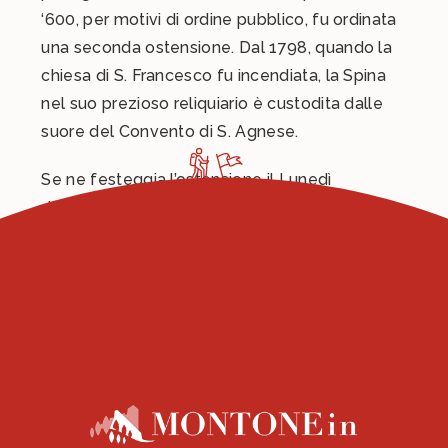
‘600, per motivi di ordine pubblico, fu ordinata
una seconda ostensione. Dal 1798, quando la
chiesa di S. Francesco fu incendiata, la Spina
nel suo prezioso reliquiario è custodita dalle
suore del Convento di S. Agnese.
Se ne festeggia l’ostensione il Lunedì
dell’Angelo e la penultima domenica di Agosto
in un clima intriso di religiosità popolare e
storia.