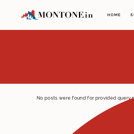
La C
HOME
S
La S
Paes
Arch
Pers
La S
Il Te
Gast
Perc
Info
No posts were found for provided query 
Com
Novi
Com