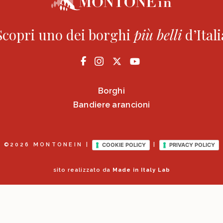
Come Raggiungerci
Novità e Eventi
Scopri uno dei borghi
più
belli
d’Itali
Comune di Montone
Borghi
Bandiere arancioni
COOKIE POLICY
PRIVACY POLICY
©2026 MONTONEIN |
|
sito realizzato da
Made in Italy Lab