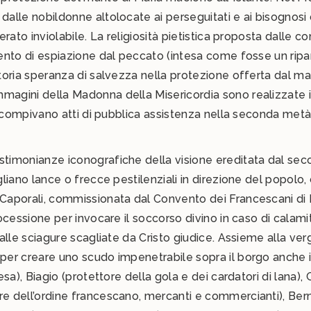
lle nobildonne altolocate ai perseguitati e ai bisognosi d’
rato inviolabile. La religiosità pietistica proposta dalle co
mento di espiazione dal peccato (intesa come fosse un ripa
toria speranza di salvezza nella protezione offerta dal ma
agini della Madonna della Misericordia sono realizzate i
he compivano atti di pubblica assistenza nella seconda metà
timonianze iconografiche della visione ereditata dal secol
gliano lance o frecce pestilenziali in direzione del popol
aporali, commissionata dal Convento dei Francescani di M
ocessione per invocare il soccorso divino in caso di calami
alle sciagure scagliate da Cristo giudice. Assieme alla ver
per creare uno scudo impenetrabile sopra il borgo anche i
sa), Biagio (protettore della gola e dei cardatori di lana), 
re dell’ordine francescano, mercanti e commercianti), Ber