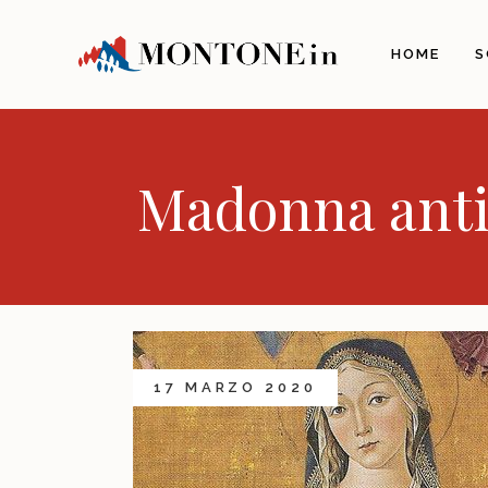
La C
HOME
S
La S
Paes
Arch
Pers
Madonna antivi
La S
Il Te
Gast
Perc
Info
Com
17 MARZO 2020
Novi
Com