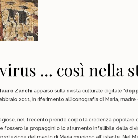
rus … così nella st
Mauro Zanchi
apparso sulla rivista culturale digitale “
dopp
febbraio 2011, in riferimento all’iconografia di Maria, madre
giose, nel Trecento prende corpo la credenza popolare c
 fossero le propaggini o lo strumento infallibile della divi
 protezione del manto di Maria muoiono all’ istante. Nel M