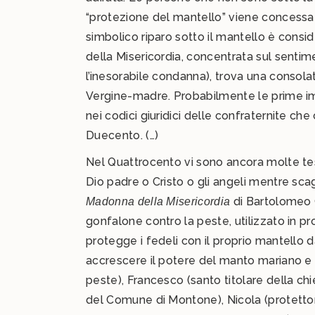
“protezione del mantello” viene concessa da
simbolico riparo sotto il mantello è conside
della Misericordia, concentrata sul senti
l’inesorabile condanna), trova una consola
Vergine-madre. Probabilmente le prime imm
nei codici giuridici delle confraternite c
Duecento. (…)
Nel Quattrocento vi sono ancora molte tes
Dio padre o Cristo o gli angeli mentre sca
di Bartolomeo C
Madonna della Misericordia
gonfalone contro la peste, utilizzato in pr
protegge i fedeli con il proprio mantello d
accrescere il potere del manto mariano e 
peste), Francesco (santo titolare della chie
del Comune di Montone), Nicola (protetto