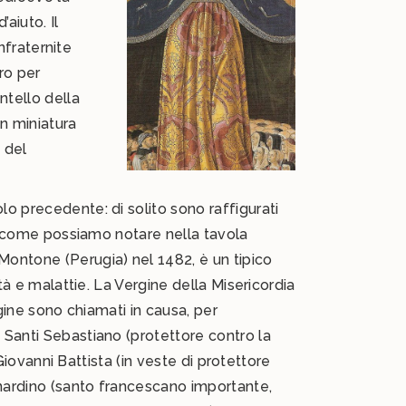
aiuto. Il
nfraternite
ro per
ntello della
n miniatura
 del
o precedente: di solito sono raffigurati
o, come possiamo notare nella tavola
ontone (Perugia) nel 1482, è un tipico
tà e malattie. La Vergine della Misericordia
gine sono chiamati in causa, per
 Santi Sebastiano (protettore contro la
Giovanni Battista (in veste di protettore
nardino (santo francescano importante,